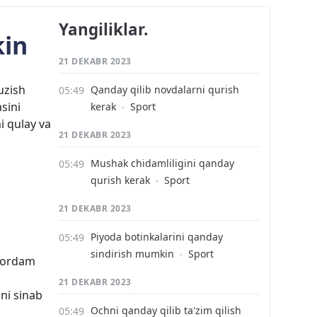
Yangiliklar.
kin
21 DEKABR 2023
uzish
Qanday qilib novdalarni qurish
sini
kerak
Sport
i qulay va
21 DEKABR 2023
Mushak chidamliligini qanday
qurish kerak
Sport
21 DEKABR 2023
Piyoda botinkalarini qanday
sindirish mumkin
Sport
 yordam
21 DEKABR 2023
ni sinab
Ochni qanday qilib ta'zim qilish