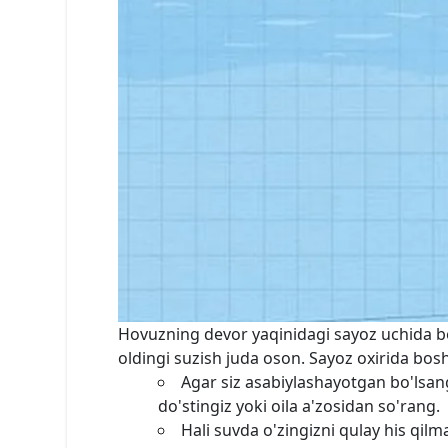
Hovuzning devor yaqinidagi sayoz uchida bos
oldingi suzish juda oson. Sayoz oxirida bosh
Agar siz asabiylashayotgan bo'lsan
do'stingiz yoki oila a'zosidan so'rang.
Hali suvda o'zingizni qulay his qil