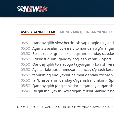
ASOSIY YANGILIKLAR
MUNOZARA QILINGAN YANGILIK
Qanday qilib skeytbordni shlyapa tagiga aylanti
Agar siz asalari yoki irsiy tomonidan o'g'irlang
Bolalarda o'rgimchak chaqishini qanday davol
Prusik tugunni qanday bog'lash kerak
Sport
Qanday qilib tornadoga tayyorgarlik ko'rish ker
Ayollar lakrosida himoyani qanday o'ynash kera
tennisning eng yaxshi hajmini qanday o'lchash
Jar'ki asoslarini qanday o'rganish mumkin
Sp
Qanday qilib jang san'atlarini qanday o'rgani
Ov qilishni yaxshi ko'radigan mushuklaringiz bo
NEWS
SPORT
QANDAY QILIB OLD TOMONDAN XAVFSIZ SUZI