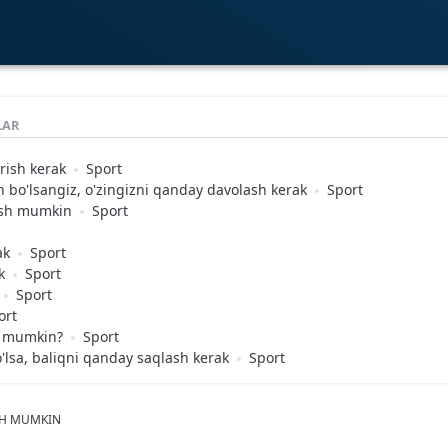
LAR
rish kerak
Sport
an bo'lsangiz, o'zingizni qanday davolash kerak
Sport
ash mumkin
Sport
ak
Sport
k
Sport
Sport
ort
sh mumkin?
Sport
'lsa, baliqni qanday saqlash kerak
Sport
SH MUMKIN