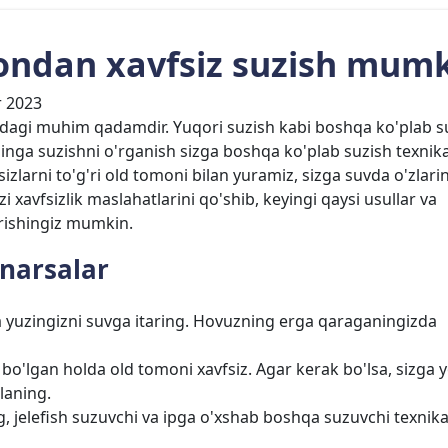
ondan xavfsiz suzish mum
 2023
izdagi muhim qadamdir. Yuqori suzish kabi boshqa ko'plab s
dinga suzishni o'rganish sizga boshqa ko'plab suzish texnika
larni to'g'ri old tomoni bilan yuramiz, sizga suvda o'zlarin
 xavfsizlik maslahatlarini qo'shib, keyingi qaysi usullar va
'rishingiz mumkin.
 narsalar
 yuzingizni suvga itaring. Hovuzning erga qaraganingizda
o'lgan holda old tomoni xavfsiz. Agar kerak bo'lsa, sizga
laning.
 jelefish suzuvchi va ipga o'xshab boshqa suzuvchi texnika