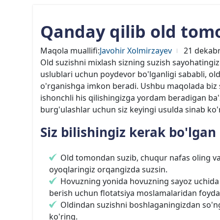
Qanday qilib old tom
Maqola muallifi:
Javohir Xolmirzayev
21 dekabr
Old suzishni mixlash sizning suzish sayohating
uslublari uchun poydevor bo'lganligi sababli, ol
o'rganishga imkon beradi. Ushbu maqolada biz siz
ishonchli his qilishingizga yordam beradigan ba'zi
burg'ulashlar uchun siz keyingi usulda sinab ko
Siz bilishingiz kerak bo'lgan
Old tomondan suzib, chuqur nafas oling va
oyoqlaringiz orqangizda suzsin.
Hovuzning yonida hovuzning sayoz uchida b
berish uchun flotatsiya moslamalaridan foyda
Oldindan suzishni boshlaganingizdan so'ng,
ko'ring.