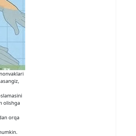
 nonvaklari
lasangiz,
oslamasini
m olishga
rdan orqa
 mumkin.