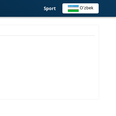
О'zbek
Sport