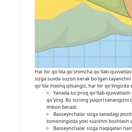
Har bir qo'lda qo'shimcha qo'llab-quvvatlas
sizga suvda suzish kerak bo'lgan tayanchni
qo'lda mashq qilsangiz, har bir qo'lingizda 
Yanada ko'proq qo'llab-quvvatlash 
qo'ying. Bu sizning yuqori tanangizni
imkon beradi.
Basseynchalar sizga tanadagi pozit
tomoningizda yoki suzishni boshlash 
Basseynchalar sizga haqiqatan ham