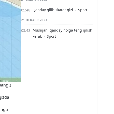
Qanday qilib skater qizi
Sport
21 DEKABR 2023
Musiqani qanday nolga teng qilish
kerak
Sport
sangiz,
gizda
ishga