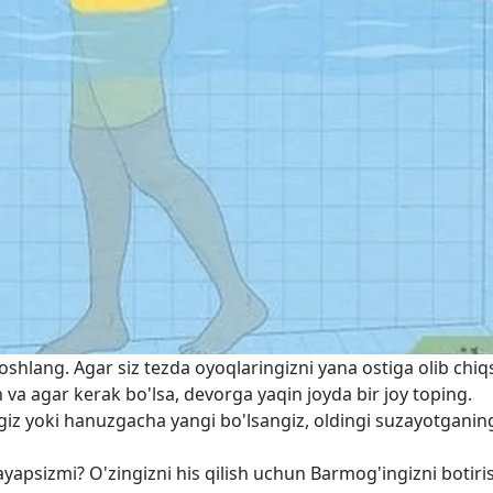
hlang. Agar siz tezda oyoqlaringizni yana ostiga olib chiq
 va agar kerak bo'lsa, devorga yaqin joyda bir joy toping.
giz yoki hanuzgacha yangi bo'lsangiz, oldingi suzayotganin
mayapsizmi? O'zingizni his qilish uchun Barmog'ingizni botir