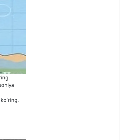
ring.
soniya
 ko'ring.