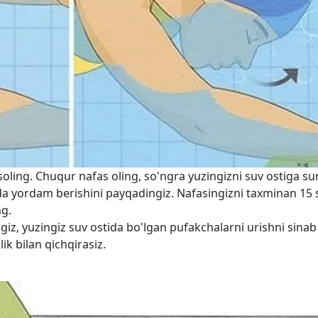
oling. Chuqur nafas oling, so'ngra yuzingizni suv ostiga su
da yordam berishini payqadingiz. Nafasingizni taxminan 15 
ng.
giz, yuzingiz suv ostida bo'lgan pufakchalarni urishni sinab
ik bilan qichqirasiz.