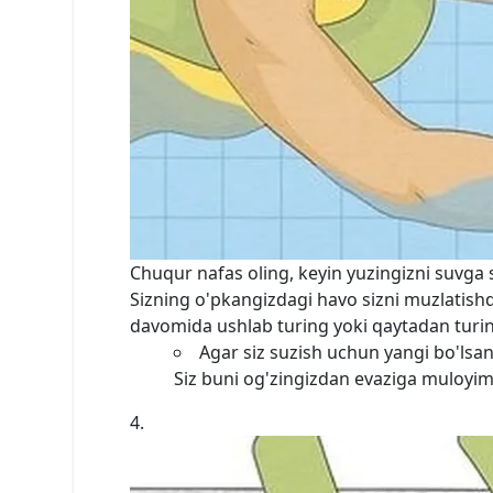
Chuqur nafas oling, keyin yuzingizni suvga s
Sizning o'pkangizdagi havo sizni muzlatish
davomida ushlab turing yoki qaytadan turi
Agar siz suzish uchun yangi bo'lsan
Siz buni og'zingizdan evaziga muloyiml