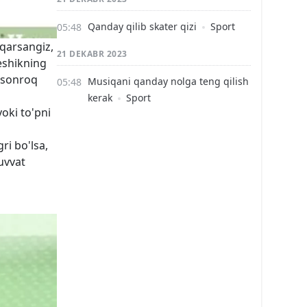
Qanday qilib skater qizi
Sport
iqarsangiz,
21 DEKABR 2023
eshikning
 osonroq
Musiqani qanday nolga teng qilish
kerak
Sport
yoki to'pni
ri bo'lsa,
quvvat