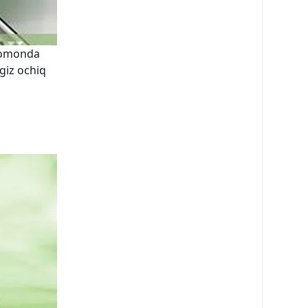
 tomonda
giz ochiq