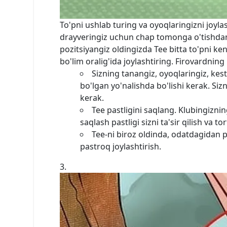
To'pni ushlab turing va oyoqlaringizni joylas
drayveringiz uchun chap tomonga o'tishdan
pozitsiyangiz oldingizda Tee bitta to'pni ken
bo'lim oralig'ida joylashtiring. Firovardn
Sizning tanangiz, oyoqlaringiz, kest
bo'lgan yo'nalishda bo'lishi kerak. Sizn
kerak.
Tee pastligini saqlang. Klubingiznin
saqlash pastligi sizni ta'sir qilish va t
Tee-ni biroz oldinda, odatdagidan 
pastroq joylashtirish.