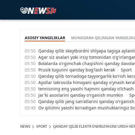
ASOSIY YANGILIKLAR
MUNOZARA QILINGAN YANGILIK
Qanday qilib skeytbordni shlyapa tagiga aylanti
Agar siz asalari yoki irsiy tomonidan o'g'irlang
Bolalarda o'rgimchak chaqishini qanday davol
Prusik tugunni qanday bog'lash kerak
Sport
Qanday qilib tornadoga tayyorgarlik ko'rish ker
Ayollar lakrosida himoyani qanday o'ynash kera
tennisning eng yaxshi hajmini qanday o'lchash
Jar'ki asoslarini qanday o'rganish mumkin
Sp
Qanday qilib jang san'atlarini qanday o'rgani
Ov qilishni yaxshi ko'radigan mushuklaringiz bo
NEWS
SPORT
QANDAY QILIB ELEKTR ENERGIYASINI URISH KE