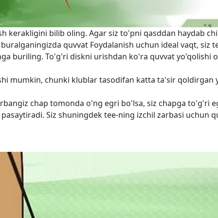
 kerakligini bilib oling. Agar siz to'pni qasddan haydab ch
 buralganingizda quvvat Foydalanish uchun ideal vaqt, siz t
 buriling. To'g'ri diskni urishdan ko'ra quvvat yo'qolishi
ishi mumkin, chunki klublar tasodifan katta ta'sir qoldirgan 
rbangiz chap tomonda o'ng egri bo'lsa, siz chapga to'g'ri eg
i pasaytiradi. Siz shuningdek tee-ning izchil zarbasi uchun 