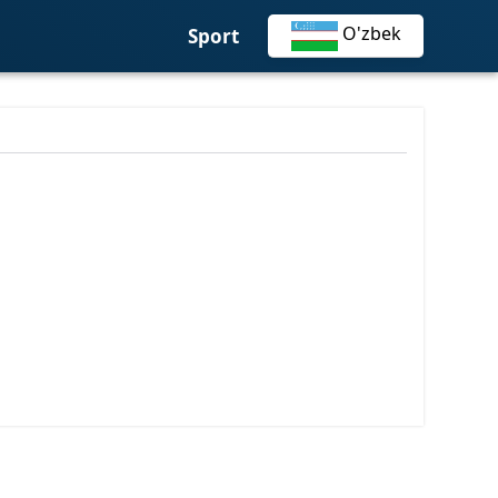
О'zbek
Sport