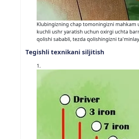
Klubingizning chap tomoningizni mahkam us
kuchli ushr yaratish uchun oxirgi uchta ba
qolishi sababli, tezda qolishingizni ta'minlay
Tegishli texnikani siljitish