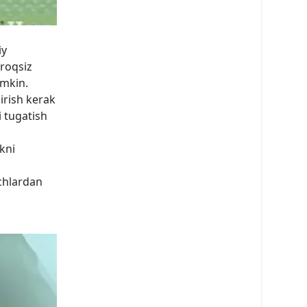
iy
aroqsiz
umkin.
hirish kerak
i tugatish
ikni
uchlardan