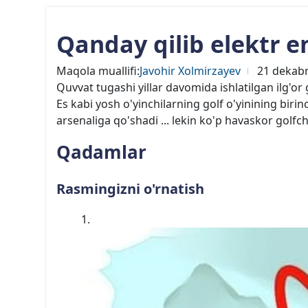
Qanday qilib elektr e
Maqola muallifi:
Javohir Xolmirzayev
21 dekabr
Quvvat tugashi yillar davomida ishlatilgan ilg'or
Es kabi yosh o'yinchilarning golf o'yinining birin
arsenaliga qo'shadi ... lekin ko'p havaskor golf
Qadamlar
Rasmingizni o'rnatish