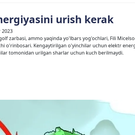
nergiyasini urish kerak
 2023
 golf zarbasi, ammo yaqinda yo'lbars yog'ochlari, Fili Micelso
chi o'rinbosari. Kengaytirilgan o'yinchilar uchun elektr ener
chilar tomonidan urilgan sharlar uchun kuch berilmaydi.