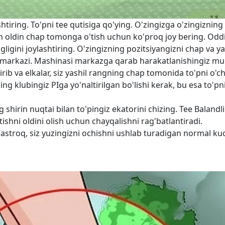
htiring. To'pni tee qutisiga qo'ying. O'zingizga o'zingizning
 oldin chap tomonga o'tish uchun ko'proq joy bering. Odd
gligini joylashtiring. O'zingizning pozitsiyangizni chap va y
ing markazi. Mashinasi markazga qarab harakatlanishingiz m
irib va elkalar, siz yashil rangning chap tomonida to'pni o'c
ing klubingiz PIga yo'naltirilgan bo'lishi kerak, bu esa to'pn
g shirin nuqtai bilan to'pingiz ekatorini chizing. Tee Balandl
ortishni oldini olish uchun chayqalishni rag'batlantiradi.
pastroq, siz yuzingizni ochishni ushlab turadigan normal k