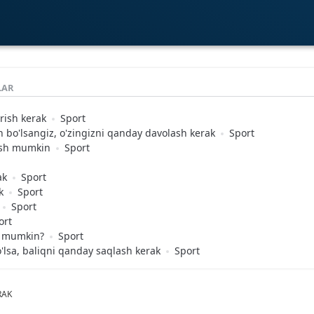
LAR
rish kerak
Sport
an bo'lsangiz, o'zingizni qanday davolash kerak
Sport
ash mumkin
Sport
ak
Sport
k
Sport
Sport
ort
sh mumkin?
Sport
'lsa, baliqni qanday saqlash kerak
Sport
RAK