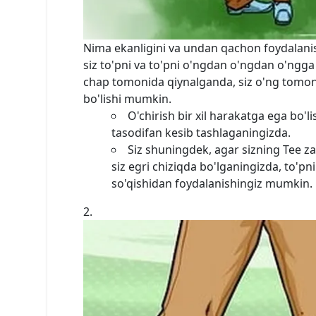
Nima ekanligini va undan qachon foydalanish
siz to'pni va to'pni o'ngdan o'ngdan o'ngga
chap tomonida qiynalganda, siz o'ng tomonga
bo'lishi mumkin.
O'chirish bir xil harakatga ega bo'l
tasodifan kesib tashlaganingizda.
Siz shuningdek, agar sizning Tee za
siz egri chiziqda bo'lganingizda, to'pn
so'qishidan foydalanishingiz mumkin.