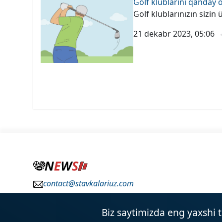
Golf klublarini qanday 
Golf klublarınızın sizi
21 dekabr 2023, 05:06
contact@stavkalariuz.com
Biz saytimizda eng yaxshi 
2026
Hamma huquqlar himoyalangan ©