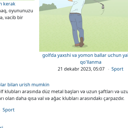
h kerak
rmaq, oyununuzu
ə, vacib bir
golfda yaxshi va yomon ballar uchun ya
qo'llanma
21 dekabr 2023, 05:07
Sport
blar bilan urish mumkin
lf klubları arasında düz metal başları və uzun şaftları və uzu
ı olan daha qısa val və ağac klubları arasındakı çarpazdır.
Sport
ri