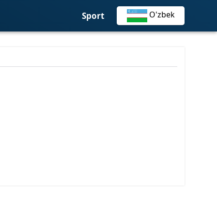
О'zbek
Sport