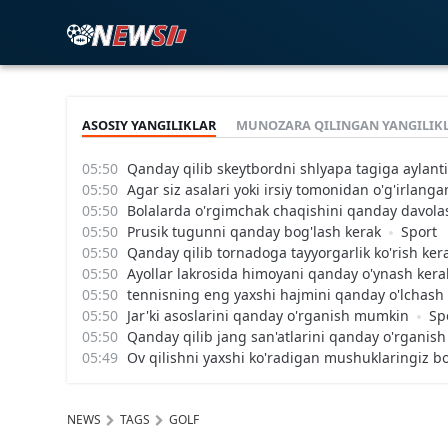
ASOSIY YANGILIKLAR
MUNOZARA QILINGAN YANGILIK
Qanday qilib skeytbordni shlyapa tagiga aylanti
Agar siz asalari yoki irsiy tomonidan o'g'irlang
Bolalarda o'rgimchak chaqishini qanday davol
Prusik tugunni qanday bog'lash kerak
Sport
Qanday qilib tornadoga tayyorgarlik ko'rish ker
Ayollar lakrosida himoyani qanday o'ynash kera
tennisning eng yaxshi hajmini qanday o'lchash
Jar'ki asoslarini qanday o'rganish mumkin
Sp
Qanday qilib jang san'atlarini qanday o'rgani
Ov qilishni yaxshi ko'radigan mushuklaringiz bo
NEWS
TAGS
GOLF