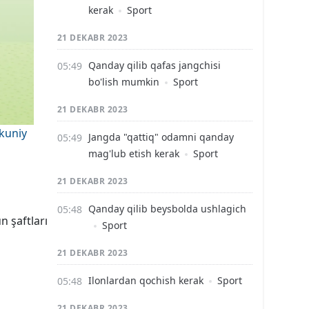
kerak
Sport
21 DEKABR 2023
Qanday qilib qafas jangchisi
bo'lish mumkin
Sport
21 DEKABR 2023
kuniy
Jangda "qattiq" odamni qanday
mag'lub etish kerak
Sport
21 DEKABR 2023
Qanday qilib beysbolda ushlagich
n şaftları
Sport
21 DEKABR 2023
Ilonlardan qochish kerak
Sport
21 DEKABR 2023