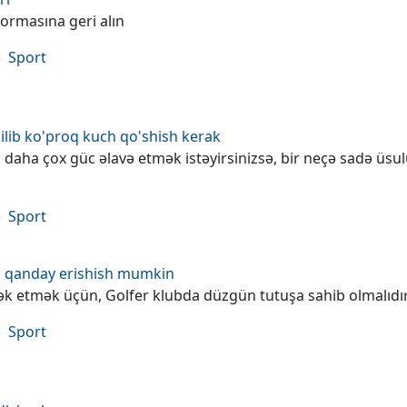
 formasına geri alın
Sport
ilib ko'proq kuch qo'shish kerak
ə daha çox güc əlavə etmək istəyirsinizsə, bir neçə sadə üsu
Sport
ga qanday erishish mumkin
ək etmək üçün, Golfer klubda düzgün tutuşa sahib olmalıdır
Sport