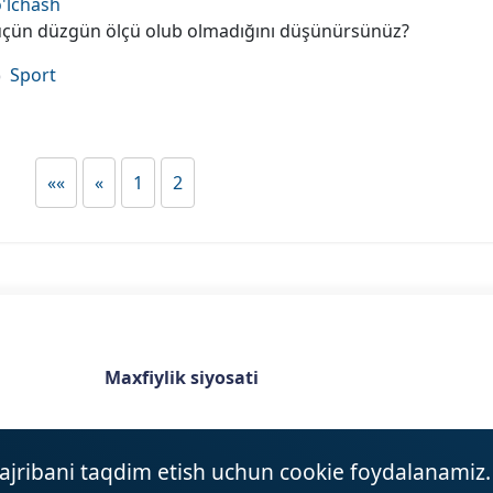
o'lchash
n üçün düzgün ölçü olub olmadığını düşünürsünüz?
Sport
««
«
1
2
Maxfiylik siyosati
tajribani taqdim etish uchun cookie foydalanamiz.