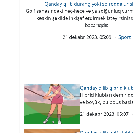
Qanday qilib durang yoki so'roqqa uris
Golf sahəsindəki heç-heçə və ya solğunluq vu
kəskin şəkildə inkişaf etdirmək istəyirsinizs
bacarıqdır.
21 dekabr 2023, 05:09
Sport
Qanday qilib gibrid klu
Hibrid klubları dəmir qo
və böyük, bulbous başlar
21 dekabr 2023, 05:07
Qanday qilib golf klubla