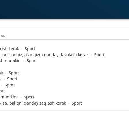
LAR
rish kerak
Sport
an bo'lsangiz, o'zingizni qanday davolash kerak
Sport
ash mumkin
Sport
ak
Sport
k
Sport
Sport
ort
sh mumkin?
Sport
'lsa, baliqni qanday saqlash kerak
Sport