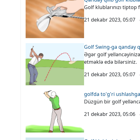
Golf klublarınızı tiptop
21 dekabr 2023, 05:07
Golf Swing-ga qanday q
Əgər golf yelləncəyiniz
etməklə edə bilərsiniz.
21 dekabr 2023, 05:07
golfda to'g'ri ushlash
Düzgün bir golf yellənc
21 dekabr 2023, 05:06