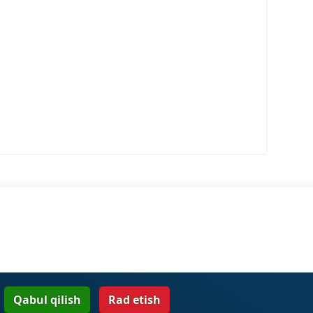
Qabul qilish
Rad etish